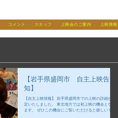
コメント
スタッフ
上映会のご案内
上映情報
【岩手県盛岡市 自主上映告
知】
【自主上映情報】 岩手県盛岡市での上映の詳細が決
定いたしました。 東北地方では初上映の機会となり
ます。 ぜひこの機会にご覧いただけると嬉しいで
す。 ◯日時 8月31日（土） ◯時間 10:30〜 受付