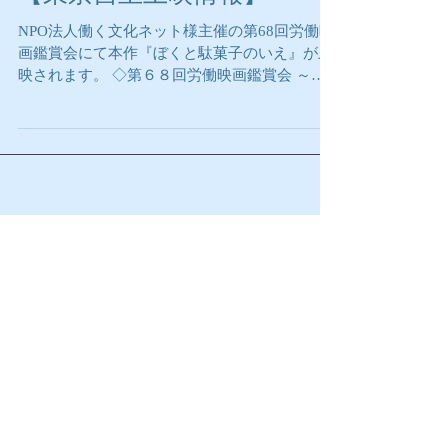
【東京自主上映情報】
NPO法人働く文化ネット様主催の第68回労働映
画鑑賞会にて本作『ぼくと駄菓子のいえ』が上
映されます。 ◇第６８回労働映画鑑賞会 ～家
でもない、学校でもない。そこは駄菓子屋～ ２
０２０年１１月１２日（木）18：00～ 上映作
品：ぼくと駄菓子のいえ（７４分） 会場：連合
会館...